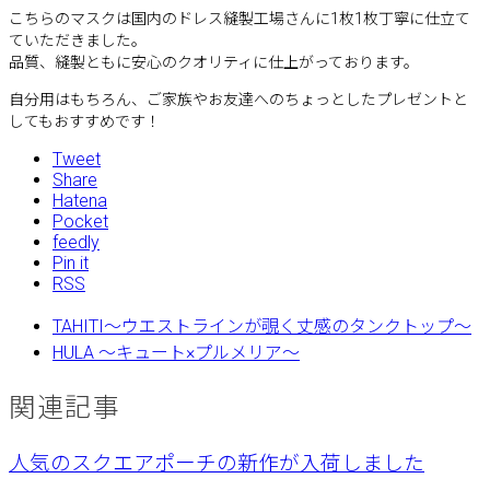
こちらのマスクは国内のドレス縫製工場さんに1枚1枚丁寧に仕立て
ていただきました。
品質、縫製ともに安心のクオリティに仕上がっております。
自分用はもちろん、ご家族やお友達へのちょっとしたプレゼントと
してもおすすめです！
Tweet
Share
Hatena
Pocket
feedly
Pin it
RSS
TAHITI〜ウエストラインが覗く丈感のタンクトップ〜
HULA 〜キュート×プルメリア〜
関連記事
人気のスクエアポーチの新作が入荷しました