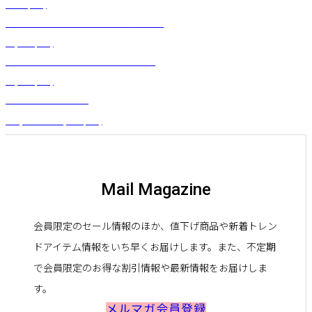
¥
715
(税込)
サーキュラースカート（ネヘネへ）グレー
¥
5,500
(税込)
カラーチューブブラトップ（ブラウン）
¥
4,180
(税込)
ファーンヒップベルト
¥
16,280
～
¥
18,480
(税込)
Mail Magazine
会員限定のセール情報のほか、値下げ商品や新着トレン
ドアイテム情報をいち早くお届けします。また、不定期
で会員限定のお得な割引情報や最新情報をお届けしま
す。
メルマガ会員登録