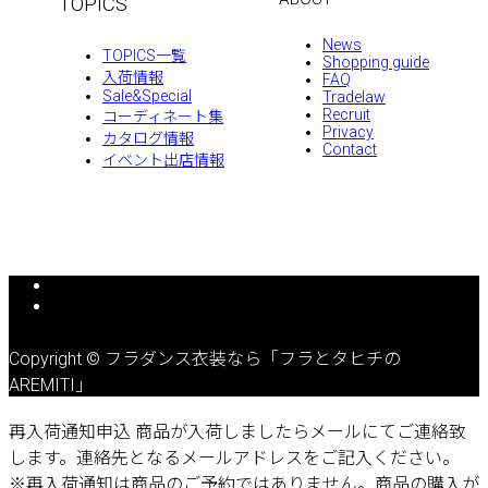
TOPICS
News
TOPICS一覧
Shopping guide
入荷情報
FAQ
Sale&Special
Tradelaw
Recruit
コーディネート集
Privacy
カタログ情報
Contact
イベント出店情報
Copyright © フラダンス衣装なら「フラとタヒチの
AREMITI」
再入荷通知申込
商品が入荷しましたらメールにてご連絡致
します。連絡先となるメールアドレスをご記入ください。
※再入荷通知は商品のご予約ではありません。商品の購入が