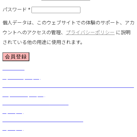
パスワード
*
個人データは、このウェブサイトでの体験のサポート、アカ
ウントへのアクセスの管理、
プライバシーポリシー
に説明
されている他の用途に使用されます。
会員登録
ラウハラブラ
¥
6,600
～
¥
9,900
(税込)
ノースリーブラウンドネックフレアドレス（ウォータリーカトレア）ターコイズ
¥
22,000
～
¥
25,850
(税込)
オハイアリーショートレイ（オレンジ）
¥
1,980
(税込)
カラーコットンシングルパウスカート（レッド）
¥
7,150
(税込)
サーキュラースカート（オーキッド）ブラック