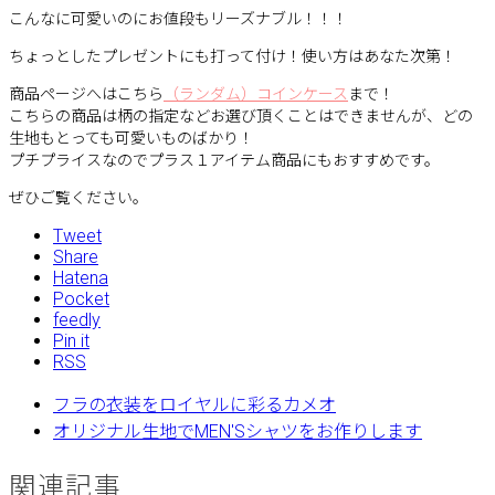
こんなに可愛いのにお値段もリーズナブル！！！
ちょっとしたプレゼントにも打って付け！使い方はあなた次第！
商品ページへはこちら
（ランダム）コインケース
まで！
こちらの商品は柄の指定などお選び頂くことはできませんが、どの
生地もとっても可愛いものばかり！
プチプライスなのでプラス１アイテム商品にもおすすめです。
ぜひご覧ください。
Tweet
Share
Hatena
Pocket
feedly
Pin it
RSS
フラの衣装をロイヤルに彩るカメオ
オリジナル生地でMEN'Sシャツをお作りします
関連記事