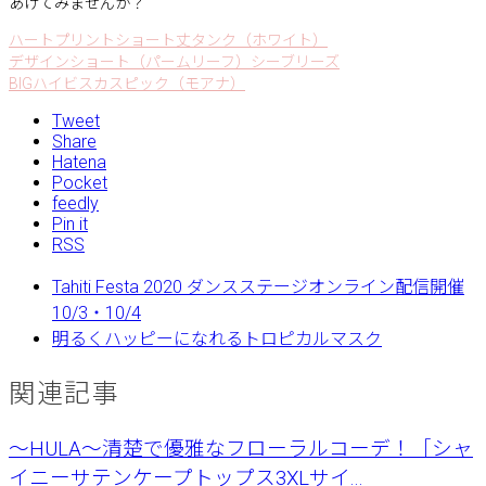
あげてみませんか？
ハートプリントショート丈タンク（ホワイト）
デザインショート（パームリーフ）シーブリーズ
BIGハイビスカスピック（モアナ）
Tweet
Share
Hatena
Pocket
feedly
Pin it
RSS
Tahiti Festa 2020 ダンスステージオンライン配信開催
10/3・10/4
明るくハッピーになれるトロピカルマスク
関連記事
〜HULA〜清楚で優雅なフローラルコーデ！［シャ
イニーサテンケープトップス3XLサイ...