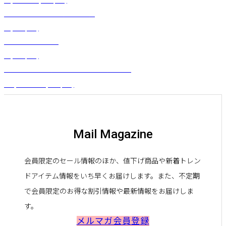
¥
4,730
～
¥
6,380
(税込)
トライアングルブラ（ネイビー）
¥
4,070
(税込)
モンステラクリップ
¥
7,700
(税込)
フレアスカート（パームハイビスカス）プラム
¥
16,500
～
¥
19,800
(税込)
Mail Magazine
会員限定のセール情報のほか、値下げ商品や新着トレン
ドアイテム情報をいち早くお届けします。また、不定期
で会員限定のお得な割引情報や最新情報をお届けしま
す。
メルマガ会員登録