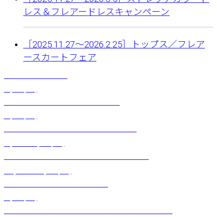
レス＆フレアードレスキャンペーン
［2025.11.27〜2026.2.25］トップス／フレア
ースカートフェア
ティアレつぼみクリップ
¥
2,750
(税込)
ミモレ丈ワンピース（シンビジウム）ブルー
¥
6,270
(税込)
ロングスリーブレーストップス（ロイヤルブルー）
¥
5,830
～
¥
7,810
(税込)
［PDC］ストレッチカラーフレアドレス（オーシャン）
¥
19,800
～
¥
22,000
(税込)
カラーチューブブラトップ（コーラル）
¥
4,180
(税込)
デザインロング（タヒチアントライバル）サンシャインイエロー