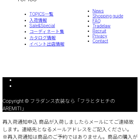
News
TOPICS一覧
Shopping guide
入荷情報
FAQ
Sale&Special
Tradelaw
Recruit
コーディネート集
Privacy
カタログ情報
Contact
イベント出店情報
Copyright © フラダンス衣装なら「フラとタヒチの
AREMITI」
再入荷通知申込
商品が入荷しましたらメールにてご連絡致
します。連絡先となるメールアドレスをご記入ください。
※再入荷通知は商品のご予約ではありません。商品の購入が