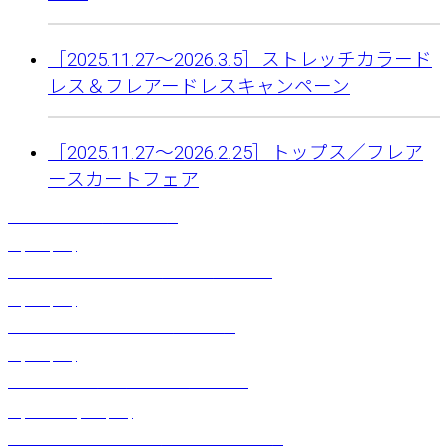
［2025.11.27〜2026.3.5］ストレッチカラード
レス＆フレアードレスキャンペーン
［2025.11.27〜2026.2.25］トップス／フレア
ースカートフェア
フェザーロング（15本セット）
¥
1,430
(税込)
ストレッチフレアスカート（ハウオリ）ネイビー
¥
6,050
(税込)
ハイビスカスピティクリップ（イエロー）
¥
2,200
(税込)
メンズアロハシャツ（スクロール）ブラック
¥
7,480
～
¥
8,580
(税込)
カラーチューブブラトップ（ストロベリーピンク）