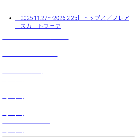
［2025.11.27〜2026.2.25］トップス／フレア
ースカートフェア
デザインショート（フェヌア）ブラック
¥
3,300
(税込)
フェザーショート（ナチュラル）
¥
2,090
(税込)
ポエラヴァレイ（62cm)
¥
7,920
(税込)
BIGハイビスカスピック（サンセット）
¥
1,210
(税込)
BIGハイビスカスピック（レッド）
¥
1,210
(税込)
フェザーショート（ピンク）
¥
2,090
(税込)