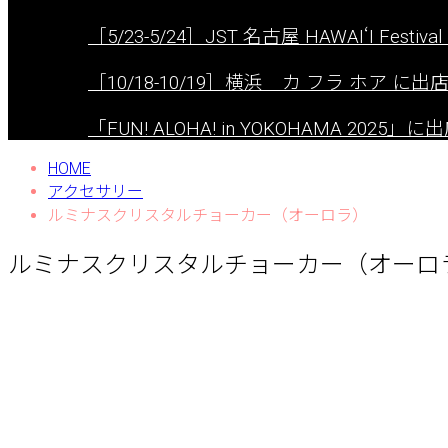
［5/23-5/24］JST 名古屋 HAWAIʻI Festival 
［10/18-10/19］横浜 カ フラ ホア に
「FUN! ALOHA! in YOKOHAMA 2025
HOME
アクセサリー
ルミナスクリスタルチョーカー（オーロラ）
ルミナスクリスタルチョーカー（オーロ