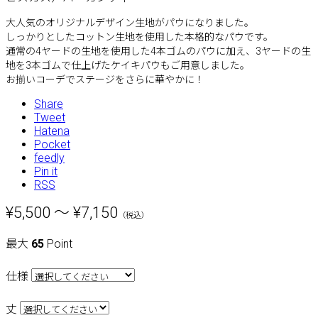
大人気のオリジナルデザイン生地がパウになりました。
しっかりとしたコットン生地を使用した本格的なパウです。
通常の4ヤードの生地を使用した4本ゴムのパウに加え、3ヤードの生
地を3本ゴムで仕上げたケイキパウもご用意しました。
お揃いコーデでステージをさらに華やかに！
Share
Tweet
Hatena
Pocket
feedly
Pin it
RSS
¥5,500 ～ ¥7,150
（税込）
最大
65
Point
仕様
丈