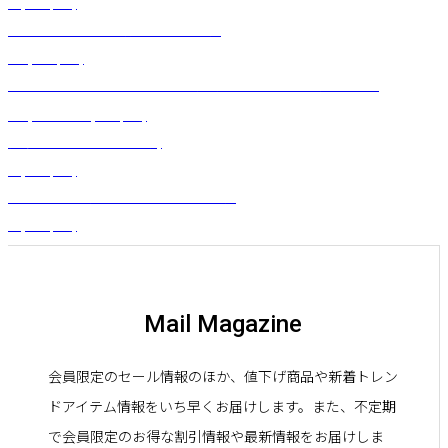
¥
1,980
(税込)
サイドシアードレス（ディープレッド）
¥
22,000
(税込)
ブイネックプレーンフレアドレス（ウォータリーカトレア）ネイビー
¥
22,000
～
¥
28,050
(税込)
白蝶貝ドロップ型パーツ（L)
¥
1,100
(税込)
ロコウィッグ（ボリュームアップコーム）
¥
1,980
(税込)
Mail Magazine
会員限定のセール情報のほか、値下げ商品や新着トレン
ドアイテム情報をいち早くお届けします。また、不定期
で会員限定のお得な割引情報や最新情報をお届けしま