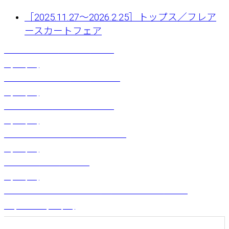
［2025.11.27〜2026.2.25］トップス／フレア
ースカートフェア
デザインショート（ティパニエ）ミント
¥
3,300
(税込)
サーキュラースカート（アウテ）コーラル
¥
5,500
(税込)
デザインロング（タウティアレ）モアナ
¥
4,070
(税込)
サーキュラースカート（ネヘネへ）ブラック
¥
5,500
(税込)
モレケース（タパオ）ネイビー
¥
5,060
(税込)
エレガントスリーブフレアドレス（ウォータリーカトレア）ミント
¥
24,200
～
¥
28,050
(税込)