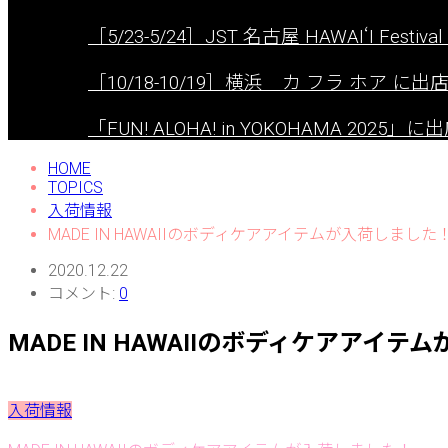
［5/23-5/24］JST 名古屋 HAWAIʻI Festival 
［10/18-10/19］横浜 カ フラ ホア に
「FUN! ALOHA! in YOKOHAMA 2025
HOME
TOPICS
入荷情報
MADE IN HAWAIIのボディケアアイテムが入荷しました
2020.12.22
コメント:
0
MADE IN HAWAIIのボディケアアイ
入荷情報