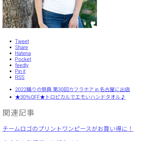
Tweet
Share
Hatena
Pocket
feedly
Pin it
RSS
2022踊りの祭典 第30回カフラホア in 名古屋に出店
★30％OFF★トロピカルでエモいハンドタオル♪
関連記事
チームロゴのプリントワンピースがお買い得に！