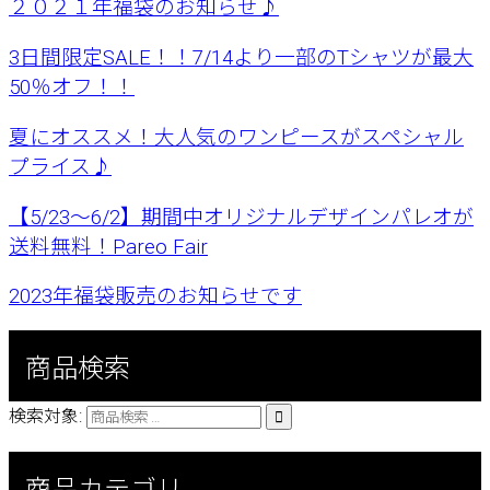
２０２１年福袋のお知らせ♪
3日間限定SALE！！7/14より一部のTシャツが最大
50％オフ！！
夏にオススメ！大人気のワンピースがスペシャル
プライス♪
【5/23〜6/2】期間中オリジナルデザインパレオが
送料無料！Pareo Fair
2023年福袋販売のお知らせです
商品検索
検索対象:
