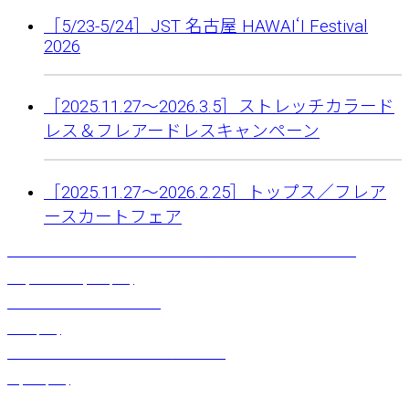
［5/23-5/24］JST 名古屋 HAWAIʻI Festival
2026
［2025.11.27〜2026.3.5］ストレッチカラード
レス＆フレアードレスキャンペーン
［2025.11.27〜2026.2.25］トップス／フレア
ースカートフェア
アメリカンスリーブマーメイドドレス（ウォータリーカトレア）ミント
¥
22,000
～
¥
25,850
(税込)
アクリルシェルバンスクリップ
¥
770
(税込)
サーキュラースカート（ネヘネへ）ブラック
¥
5,500
(税込)
トライアングルブラ （イエロー）