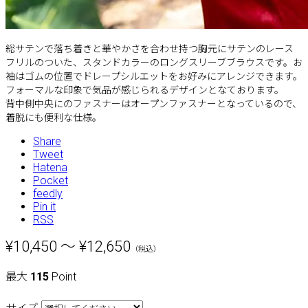
総サテンで落ち着きと華やかさを合わせ持つ胸元にサテンのレース
フリルのついた、スタンドカラーのロングスリーブブラウスです。お
袖はゴムの位置でドレープシルエットをお好みにアレンジできます。
フォーマルな印象で気品が感じられるデザインとなております。
背中側中央にのファスナーはオープンファスナーとなっているので、
着脱にも便利な仕様。
Share
Tweet
Hatena
Pocket
feedly
Pin it
RSS
¥10,450 ～ ¥12,650
（税込）
最大
115
Point