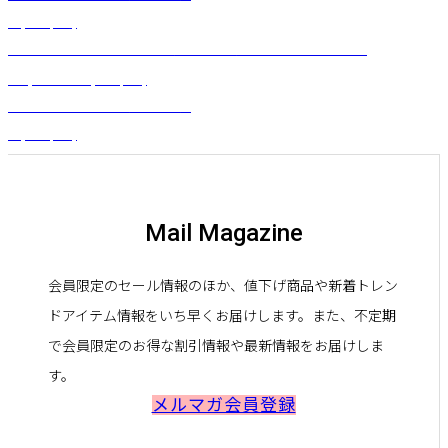
¥
4,070
(税込)
［PDC］フリルフレアドレス（プアメリア）ミッドナイトネイビー
¥
22,000
～
¥
25,850
(税込)
トライアングルブラ （ブラウン）
¥
4,070
(税込)
Mail Magazine
会員限定のセール情報のほか、値下げ商品や新着トレン
ドアイテム情報をいち早くお届けします。また、不定期
で会員限定のお得な割引情報や最新情報をお届けしま
す。
メルマガ会員登録