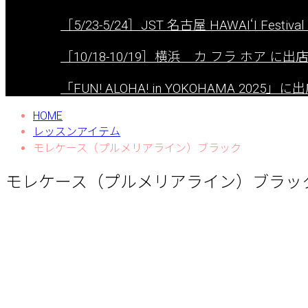
［5/23-5/24］JST 名古屋 HAWAIʻI Festival 
［10/18-10/19］横浜 カ フラ ホア に
「FUN! ALOHA! in YOKOHAMA 2025
HOME
レッスンアイテム
モレケース（プルメリアライン）ブラック
モレケース（プルメリアライン）ブラッ