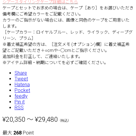
シアースタイリングケープ詳細はこちら
ケープとセットでお求めの場合は、ケープ［あり］をお選びいただき
備考欄にご希望カラーをご記載ください。
カラーのご指示がない場合には、画像と同色のケープをご用意いた
します。
［ケープカラー：ロイヤルブルー、レッド、ライラック、ディープグ
リーン、プラム］
※着丈補正希望の方は、［注文メモ (オプション)欄］に着丈補正希
望とご記載いただき＋○cmや−◯cmとご指示ください。
追加料金を訂正して、ご連絡いたします。
※アイテム詳細・納期についてを必ずご確認ください。
Share
Tweet
Hatena
Pocket
feedly
Pin it
RSS
¥20,350 ～ ¥29,480
（税込）
最大
268
Point