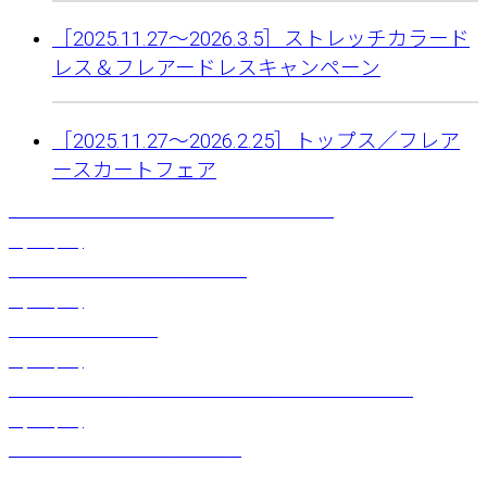
［2025.11.27〜2026.3.5］ストレッチカラード
レス＆フレアードレスキャンペーン
［2025.11.27〜2026.2.25］トップス／フレア
ースカートフェア
マーメイドドレス（ハイビスカスリーフ）レモンミント
¥
9,680
(税込)
タネタパヘッドドレス （アリ）ブラック
¥
9,240
(税込)
BIGタパヘアアクセサリー
¥
4,400
(税込)
スクエアポーチL-2（パッションハイビスカス）オレンジ×ターコイズ
¥
3,520
(税込)
カラーチューブブラトップ（オリーブ）
¥
4,180
(税込)