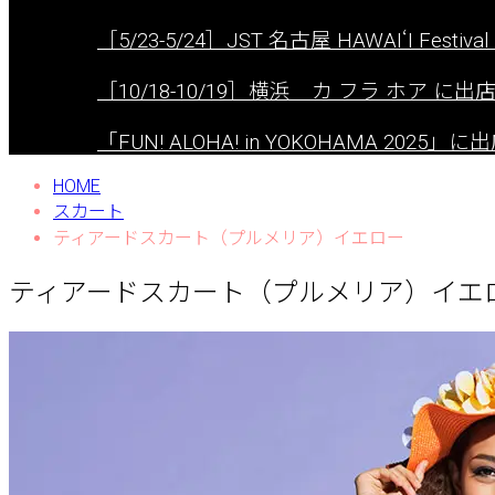
［5/23-5/24］JST 名古屋 HAWAIʻI Festival 
［10/18-10/19］横浜 カ フラ ホア に
「FUN! ALOHA! in YOKOHAMA 2025
HOME
スカート
ティアードスカート（プルメリア）イエロー
ティアードスカート（プルメリア）イエ