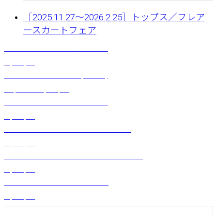
［2025.11.27〜2026.2.25］トップス／フレア
ースカートフェア
コットンレーススカート（パラダイス）
¥
7,260
(税込)
モレ・フェザーヒップベルト (パープル)
¥
22,000
～
¥
24,200
(税込)
デザインショート（アピ）バーガンディ
¥
3,300
(税込)
コットンレーススカート（ハイビスカス）レッド
¥
7,260
(税込)
グラデーションスカート（ガーデン）エバーグリーン
¥
7,150
(税込)
タヒチアンシェルチョーカー（マカナ）
¥
3,300
(税込)