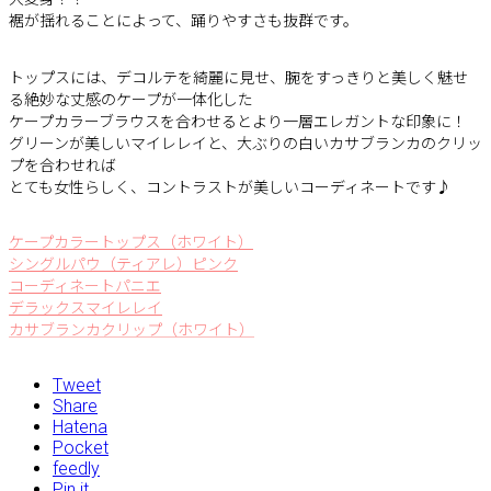
裾が揺れることによって、踊りやすさも抜群です。
トップスには、デコルテを綺麗に見せ、腕をすっきりと美しく魅せ
る絶妙な丈感のケープが一体化した
ケープカラーブラウスを合わせるとより一層エレガントな印象に！
グリーンが美しいマイレレイと、大ぶりの白いカサブランカのクリッ
プを合わせれば
とても女性らしく、コントラストが美しいコーディネートです♪
ケープカラートップス（ホワイト）
シングルパウ（ティアレ）ピンク
コーディネートパニエ
デラックスマイレレイ
カサブランカクリップ（ホワイト）
Tweet
Share
Hatena
Pocket
feedly
Pin it