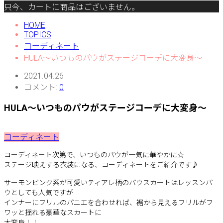
只今、カートに商品はございません。
HOME
TOPICS
コーディネート
HULA〜いつものパウがステージコーデに大変身〜
2021.04.26
コメント:
0
HULA〜いつものパウがステージコーデに大変身〜
コーディネート
コーディネート次第で、いつものパウが一気に華やかに☆
ステージ映えする衣装になる、コーディネートをご紹介です♪
サーモンピンク系が可愛いティアレ柄のパウスカートはレッスンパ
ウとしても人気ですが
インナーにフリルのパニエを合わせれば、裾から見えるフリルがフ
ワッと揺れる豪華なスカートに
大変身！！